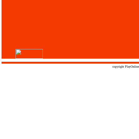
copyright PlayOnline