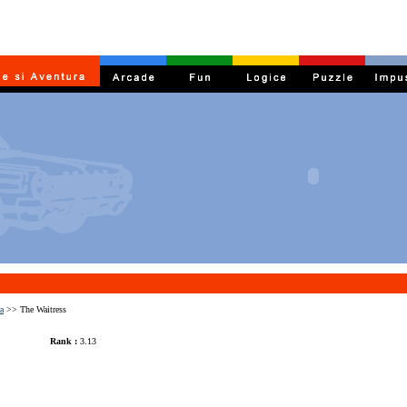
ra
>> The Waitress
Rank :
3.13