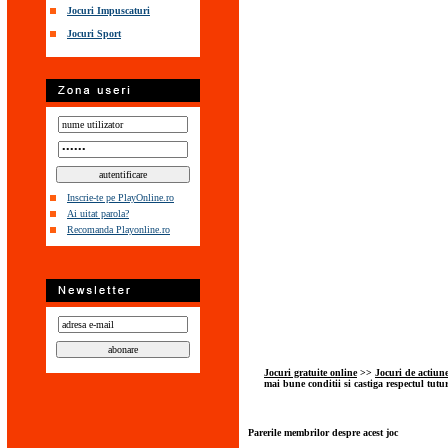
Jocuri Impuscaturi
Jocuri Sport
Inscrie-te pe PlayOnline.ro
Ai uitat parola?
Recomanda Playonline.ro
Jocuri gratuite online
>>
Jocuri de actiun
mai bune conditii si castiga respectul tutur
Parerile membrilor despre acest joc