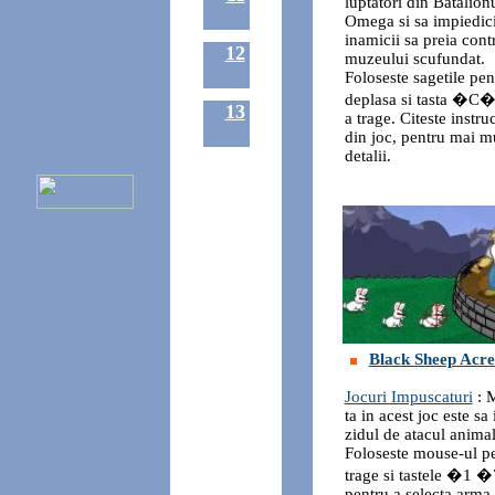
luptatori din Batalion
Omega si sa impiedic
inamicii sa preia cont
12
muzeului scufundat.
Foloseste sagetile pen
deplasa si tasta �C�
13
a trage. Citeste instru
din joc, pentru mai m
detalii.
Black Sheep Acre
Jocuri Impuscaturi
: 
ta in acest joc este sa 
zidul de atacul animal
Foloseste mouse-ul pe
trage si tastele �1
pentru a selecta arma