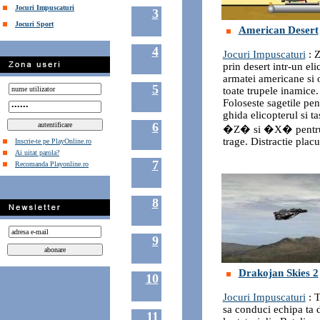
Jocuri Impuscaturi
3
Jocuri Sport
American Desert
4
Jocuri Impuscaturi
: 
prin desert intr-un eli
armatei americane si
5
toate trupele inamice.
Foloseste sagetile pen
ghida elicopterul si ta
6
�Z� si �X� pentr
trage. Distractie placu
Inscrie-te pe PlayOnline.ro
Ai uitat parola?
7
Recomanda Playonline.ro
8
9
Drakojan Skies 2
10
Jocuri Impuscaturi
: T
sa conduci echipa ta 
11