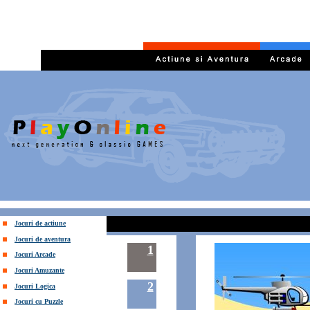
Jocuri de actiune
Jocuri de aventura
1
Jocuri Arcade
Jocuri Amuzante
2
Jocuri Logica
Jocuri cu Puzzle